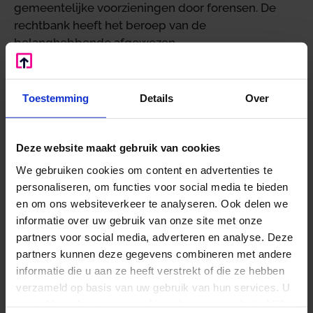
gemeentelijke voorzieningen door forensen. De
rechtbank heeft het beroep van de
belanghebbende afgewezen.
Oordeel van het hof
Het hof heeft in hoger beroep grotendeels het
Toestemming
Details
Over
oordeel van de rechtbank bevestigd. Het hof
overwoog dat gemeenten vrij zijn om de tarieven
Deze website maakt gebruik van cookies
voor de forensenbelasting vast te stellen, zolang
deze niet in strijd zijn met de wet. Wel oordeelde
We gebruiken cookies om content en advertenties te
het hof dat de gemeenteraad nalatig was geweest
personaliseren, om functies voor social media te bieden
in het afwegen van de gevolgen voor eigenaren
en om ons websiteverkeer te analyseren. Ook delen we
van tweede woningen. Het besluit berust op een
informatie over uw gebruik van onze site met onze
onzorgvuldige voorbereiding, maar de aanslag
partners voor social media, adverteren en analyse. Deze
partners kunnen deze gegevens combineren met andere
bleef in stand. De gemeente mocht de
informatie die u aan ze heeft verstrekt of die ze hebben
forensenbelasting heffen op basis van de WOZ-
verzameld op basis van uw gebruik van hun services. U
waarde.
gaat akkoord met onze cookies als u onze website blijft