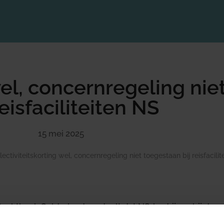
wel, concernregeling ni
reisfaciliteiten NS
15 mei 2025
lectiviteitskorting wel, concernregeling niet toegestaan bij reisfacili
echtbank Gelderland oordeelt dat NS-bedrijven bij de waa
aan hun werknemers en gezinsleden rekening mogen ho