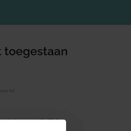
et toegestaan
teiten NS
rdering van reisfaciliteiten
uden met een