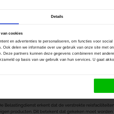
ollectiviteitskorting. Tegelijkertijd beslist de rechtbank
concernregeling uit de werkkostenregeling niet kunnen to
naheffingsaanslagen loonheffingen en belastingrente van 
Details
e jaren 2015-2019. De rechtsvraag luidt of de collectivite
worden aangemerkt en of NS-bedrijven de concernregeli
 van cookies
Waardering
ent en advertenties te personaliseren, om functies voor social
. Ook delen we informatie over uw gebruik van onze site met on
NS-bedrijven verstrekken op grond van de cao reisfacili
e. Deze partners kunnen deze gegevens combineren met andere i
gezinsleden. Voor deze branche-eigen producten kan een
erzameld op basis van uw gebruik van hun services. U gaat akk
ie vergelijkbaar is met de korting die zakelijke grootafn
at deze collectiviteitskorting niet tot het loon behoort e
verstrekking rekening moet worden gehouden met deze ko
eent dat bij de waardering alleen de prijs voor een indi
aanmerking komt, omdat een gewoon werknemerscollectie
niet zou kunnen bedingen.
e Belastingdienst erkent dat de verstrekte reisfaciliteit
eigen producten. Dit betekent dat gekeken moet worden na