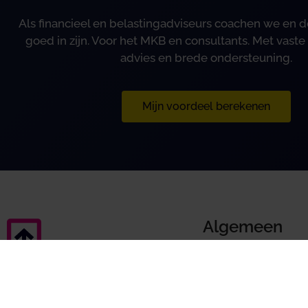
Als financieel en belastingadviseurs coachen we en
goed in zijn. Voor het MKB en consultants. Met vaste 
advies en brede ondersteuning.
Mijn voordeel berekenen
Algemeen
Algemene voorwa
Disclaimer
Klachtenregeling