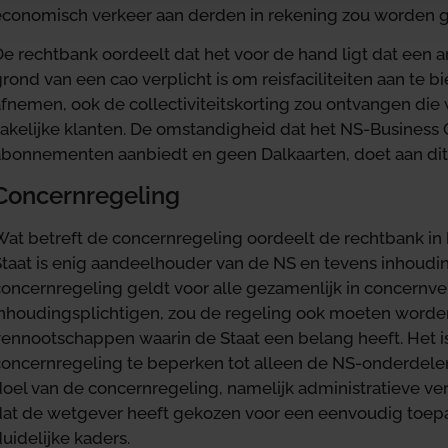
economisch verkeer aan derden in rekening zou worden 
De rechtbank oordeelt dat het voor de hand ligt dat een 
rond van een cao verplicht is om reisfaciliteiten aan te 
afnemen, ook de collectiviteitskorting zou ontvangen die
akelijke klanten. De omstandigheid dat het NS-Business Co
abonnementen aanbiedt en geen Dalkaarten, doet aan dit o
Concernregeling
Wat betreft de concernregeling oordeelt de rechtbank in 
Staat is enig aandeelhouder van de NS en tevens inhoudi
concernregeling geldt voor alle gezamenlijk in concern
inhoudingsplichtigen, zou de regeling ook moeten word
vennootschappen waarin de Staat een belang heeft. Het is
concernregeling te beperken tot alleen de NS-onderdelen
doel van de concernregeling, namelijk administratieve v
dat de wetgever heeft gekozen voor een eenvoudig toep
uidelijke kaders.