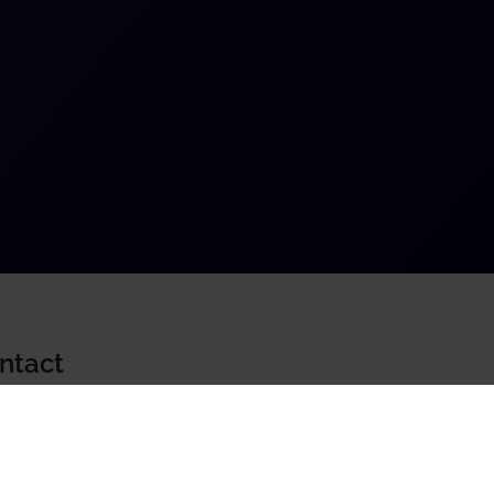
ntact
kZo BV
dweg 103
6 NK, Uden