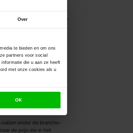
 dat de werkgevers de
epassen. Dit geschil betreft
bijna zeven miljoen euro over
Over
itskorting als loon moet
ng kunnen toepassen.
 media te bieden en om ons
ze partners voor social
teiten aan hun werknemers en
nformatie die u aan ze heeft
 korting worden verkregen
oord met onze cookies als u
emers ontvangen. De NS stelt
n dat bij de waardering van de
rting. De Belastingdienst
viduele consument in
OK
f een dergelijke korting
en vallen onder de branche-
ar de prijs die in het