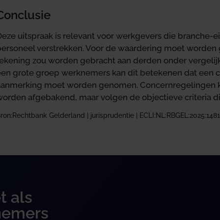
Conclusie
Deze uitspraak is relevant voor werkgevers die branche-
personeel verstrekken. Voor de waardering moet worden g
rekening zou worden gebracht aan derden onder vergelij
een grote groep werknemers kan dit betekenen dat een col
aanmerking moet worden genomen. Concernregelingen ku
worden afgebakend, maar volgen de objectieve criteria d
ron:Rechtbank Gelderland | jurisprudentie | ECLI:NL:RBGEL:2025:1481
t als
nemers