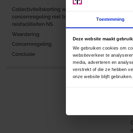
c
Collectiviteitskorting wel,
concernregeling niet toegestaan bij
Toestemming
reisfaciliteiten NS
d
Waardering
Deze website maakt gebruik
Concernregeling
We gebruiken cookies om cont
Conclusie
websiteverkeer te analyseren
media, adverteren en analys
verstrekt of die ze hebben v
d
onze website blijft gebruiken.
d
m
D