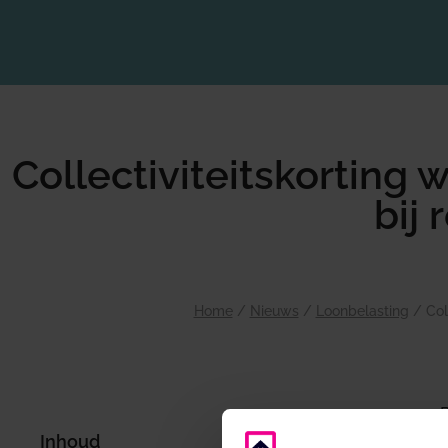
Collectiviteitskorting 
bij 
Home
/
Nieuws
/
Loonbelasting
/
Col
R
Inhoud