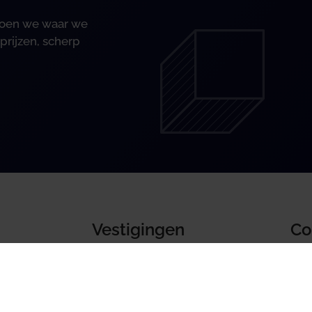
 doen we waar we
prijzen, scherp
Vestigingen
Co
Uden
arden
Boe
's-Hertogenbosch
Ron
540
Downloads