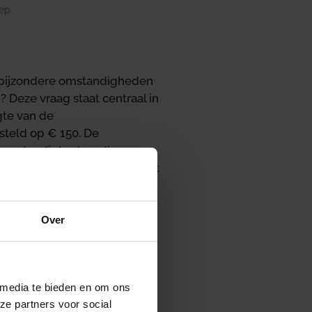
oep
n bijzondere omstandigheden
? Deze vraag staat centraal in
te van de
steld op € 150. De
 omstandigheden, die een
rgoeding rechtvaardigen. Het
ere omstandigheden deze
Over
rbelasting opgelegd. Tegen
m uitstel van betaling is
 media te bieden en om ons
niet tijdig heeft betaald,
ze partners voor social