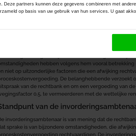
heeft de invorderingsambtenaar hem aangemaand alsnog 
e. Deze partners kunnen deze gegevens combineren met andere i
aan aanmaningskosten in rekening gebracht. De belangh
erzameld op basis van uw gebruik van hun services. U gaat akk
beschikking aanmaningskosten bezwaar gemaakt. De invo
bezwaar ongegrond verklaard, waarna de belanghebbende
Standpunt van de belanghebbende
De belanghebbende is van mening dat de door de rech
omstandigheden geen bijzondere omstandigheden zijn zo
omstandigheden hebben volgens hem vooral betrekking o
n niet op uitzonderlijke factoren die een afwijking rechtv
proceskostenvergoeding. De belanghebbende verzoekt o
uitspraak van de rechtbank en om een vergoeding van d
wegingsfactor 0,5, te vermeerderen met de wettelijke ren
Standpunt van de invorderingsambtena
De invorderingsambtenaar is van mening dat de rechtban
at sprake is van bijzondere omstandigheden, die afwijking
proceskostenvergoeding rechtvaardigen. De invorderings