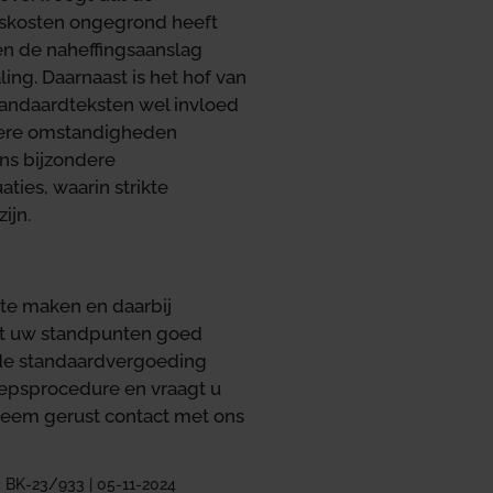
skosten ongegrond heeft
egen de naheffingsaanslag
ng. Daarnaast is het hof van
tandaardteksten wel invloed
ndere omstandigheden
ns bijzondere
ties, waarin strikte
ijn.
r te maken en daarbij
dat uw standpunten goed
de standaardvergoeding
oepsprocedure en vraagt u
 Neem gerust contact met ons
 BK-23/933 | 05-11-2024