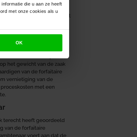
te betalen en daarbij € 8
nformatie die u aan ze heeft
ebbende heeft tegen de
oord met onze cookies als u
rderingsambtenaar heeft het
 naar de rechter stapte.
OK
tbank genoemde
als bedoeld in het Bpb. De
p het gewicht van de zaak
aardigen van de forfaitaire
m vernietiging van de
e proceskosten met een
te.
ar
k terecht heeft geoordeeld
 van de forfaitaire
ambtenaar voert aan dat de