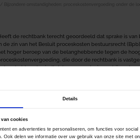
/
Bijzondere omstandigheden: proceskostenvergoeding onder de l
Heeft de rechtbank terecht geoordeeld dat sprake is va
n de zin van het Besluit proceskosten bestuursrecht (Bpb)
het hoger beroep van de belanghebbende tegen de hoog
proceskostenvergoeding, die door de rechtbank is vastge
belanghebbende vindt dat geen sprake is van bijzondere
afwijking van de reguliere hoogte van de proceskostenve
hof buigt zich over de vraag of de vastgestelde bijzond
afwijking van de standaardvergoeding rechtvaardigen.
Details
De feiten
Aan de belanghebbende is een naheffingsaanslag parkee
 van cookies
e naheffingsaanslag heeft hij bezwaar gemaakt, waarbij o
ent en advertenties te personaliseren, om functies voor social
verzocht. Omdat de belanghebbende de naheffingsaanslag 
. Ook delen we informatie over uw gebruik van onze site met on