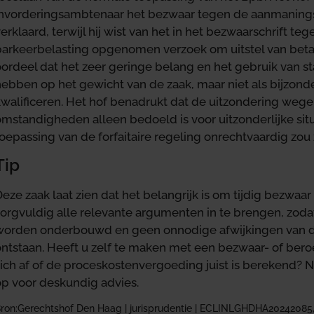
invorderingsambtenaar het bezwaar tegen de aanmaning
erklaard, terwijl hij wist van het in het bezwaarschrift t
parkeerbelasting opgenomen verzoek om uitstel van betali
oordeel dat het zeer geringe belang en het gebruik van s
hebben op het gewicht van de zaak, maar niet als bijzo
kwalificeren. Het hof benadrukt dat de uitzondering wege
mstandigheden alleen bedoeld is voor uitzonderlijke situa
oepassing van de forfaitaire regeling onrechtvaardig zou z
Tip
eze zaak laat zien dat het belangrijk is om tijdig bezwaa
zorgvuldig alle relevante argumenten in te brengen, zo
worden onderbouwd en geen onnodige afwijkingen van 
ontstaan. Heeft u zelf te maken met een bezwaar- of ber
zich af of de proceskostenvergoeding juist is berekend?
op voor deskundig advies.
ron:Gerechtshof Den Haag | jurisprudentie | ECLINLGHDHA20242085,