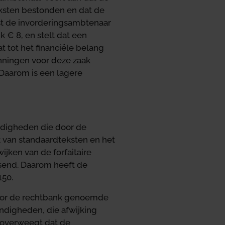
eksten bestonden en dat de
jst de invorderingsambtenaar
k € 8, en stelt dat een
 tot het financiële belang
anningen voor deze zaak
 Daarom is een lagere
ndigheden die door de
k van standaardteksten en het
ijken van de forfaitaire
send. Daarom heeft de
150.
 door de rechtbank genoemde
ndigheden, die afwijking
 overweegt dat de