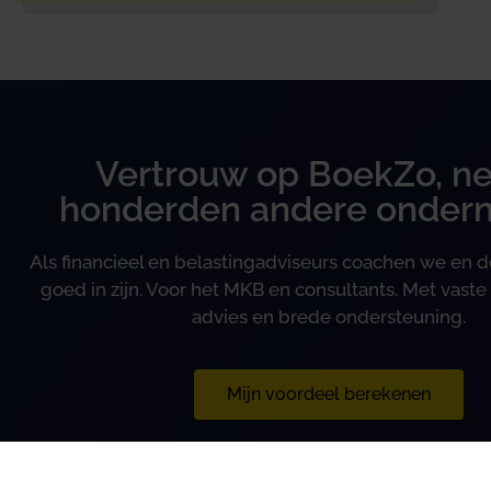
Vertrouw op BoekZo, ne
honderden andere onder
Als financieel en belastingadviseurs coachen we en
goed in zijn. Voor het MKB en consultants. Met vaste 
advies en brede ondersteuning.
Mijn voordeel berekenen