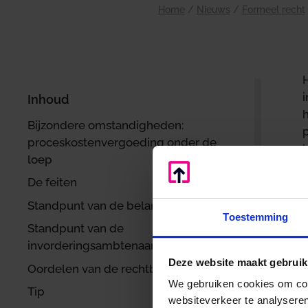
Home
/
Nieuws
/
Formeel recht
i
Inhoud
Bijzondere omstandigheden:
proceskostenvergoeding onder de
loep
De feiten
Standpunt van de belanghebbende
Toestemming
Standpunt van de
invorderingsambtenaar
Deze website maakt gebruik
Oordelen van de rechtbank en het hof
d
We gebruiken cookies om cont
Tip
websiteverkeer te analyseren