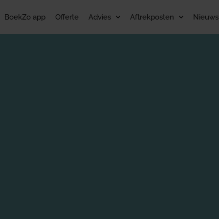
BoekZo app
Offerte
Advies
Aftrekposten
Nieuws