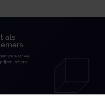
t als
nemers
 doen we waar we
prijzen, scherp