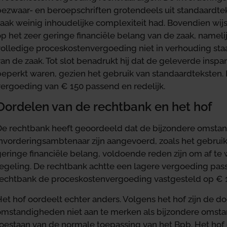
bezwaar- en beroepschriften grotendeels uit standaardt
zaak weinig inhoudelijke complexiteit had. Bovendien wi
p het zeer geringe financiële belang van de zaak, namelij
olledige proceskostenvergoeding niet in verhouding staat
an de zaak. Tot slot benadrukt hij dat de geleverde insp
beperkt waren, gezien het gebruik van standaardteksten.
vergoeding van € 150 passend en redelijk.
Oordelen van de rechtbank en het hof
De rechtbank heeft geoordeeld dat de bijzondere omsta
invorderingsambtenaar zijn aangevoerd, zoals het gebrui
eringe financiële belang, voldoende reden zijn om af te w
regeling. De rechtbank achtte een lagere vergoeding pas
rechtbank de proceskostenvergoeding vastgesteld op € 
Het hof oordeelt echter anders. Volgens het hof zijn de
omstandigheden niet aan te merken als bijzondere omsta
toestaan van de normale toepassing van het Bpb. Het hof