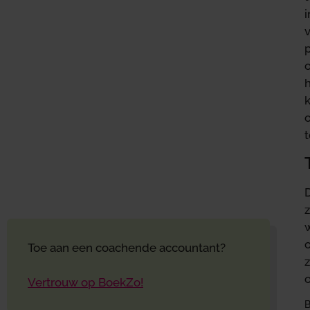
v
o
t
D
Toe aan een coachende accountant?
Vertrouw op BoekZo!
B