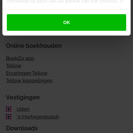
verzameld op basis van uw gebruik van hun services. U
Privacy & AVG
gaat akkoord met onze cookies als u onze website blijft
gebruiken.
Privacyverklaring
OK
AVG
Cookievoorkeuren instellen
Online boekhouden
BoekZo app
Tellow
Ervaringen Tellow
Tellow koppelingen
Vestigingen
Uden
's-Hertogenbosch
Downloads