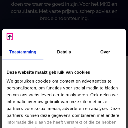
doen we waar we goed in zijn. Voor het MKB en
consultants. Met vaste prijzen, scherp advies en
brede ondersteuning.
Mijn voordeel berekenen
Toestemming
Details
Over
Deze website maakt gebruik van cookies
We gebruiken cookies om content en advertenties te
personaliseren, om functies voor social media te bieden
Algemeen
en om ons websiteverkeer te analyseren. Ook delen we
informatie over uw gebruik van onze site met onze
Algemene voorwaarden
partners voor social media, adverteren en analyse. Deze
Disclaimer
partners kunnen deze gegevens combineren met andere
Klachtenregeling
informatie die u aan ze heeft verstrekt of die ze hebben