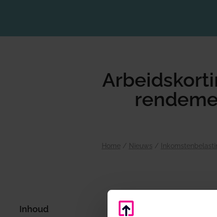
Arbeidskorti
rendeme
Home
/
Nieuws
/
Inkomstenbelasti
Inhoud