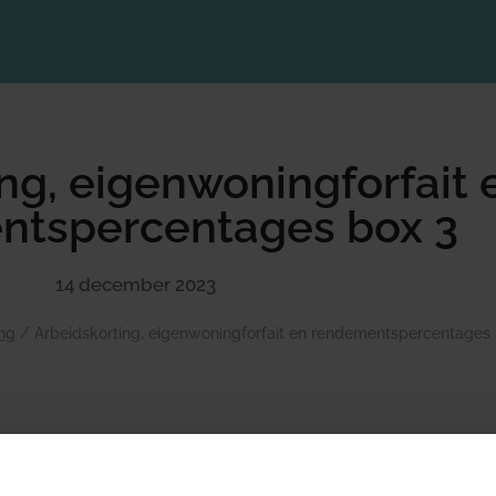
ng, eigenwoningforfait 
ntspercentages box 3
14 december 2023
ng
/
Arbeidskorting, eigenwoningforfait en rendementspercentages 
De staatssecretaris van Financiën heeft enkele bedragen
bekend gemaakt. Het gaat om de tabelcorrectiefactor, d