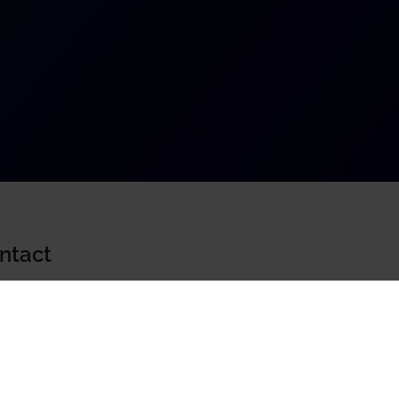
ntact
kZo BV
dweg 103
6 NK, Uden
0486 - 820 203