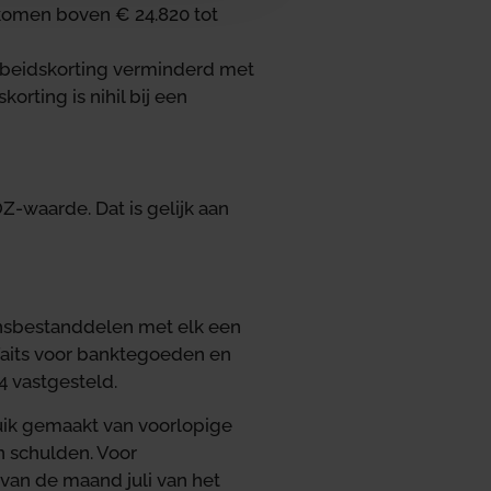
nkomen boven € 24.820 tot
rbeidskorting verminderd met
rting is nihil bij een
-waarde. Dat is gelijk aan
ensbestanddelen met elk een
rfaits voor banktegoeden en
4 vastgesteld.
uik gemaakt van voorlopige
 schulden. Voor
an de maand juli van het