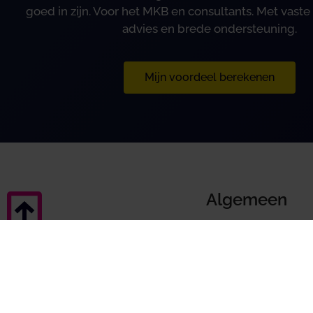
goed in zijn. Voor het MKB en consultants. Met vaste 
advies en brede ondersteuning.
Mijn voordeel berekenen
Algemeen
Algemene voorwa
Disclaimer
Klachtenregeling
Privacy & AV