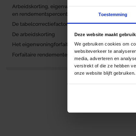
v
Arbeidskorting, eigenwoningforfait
en rendementspercentages box 3
Toestemming
De tabelcorrectiefactor
D
De arbeidskorting
Deze website maakt gebruik
Het eigenwoningforfait
We gebruiken cookies om cont
websiteverkeer te analyseren
Forfaitaire rendementen box 3
v
media, adverteren en analys
verstrekt of die ze hebben v
onze website blijft gebruiken.
D