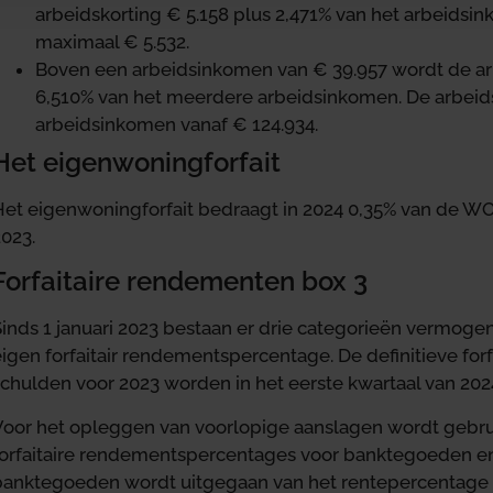
arbeidskorting € 5.158 plus 2,471% van het arbeidsi
maximaal € 5.532.
Boven een arbeidsinkomen van € 39.957 wordt de a
6,510% van het meerdere arbeidsinkomen. De arbeidsko
arbeidsinkomen vanaf € 124.934.
Het eigenwoningforfait
Het eigenwoningforfait bedraagt in 2024 0,35% van de WOZ
023.
Forfaitaire rendementen box 3
Sinds 1 januari 2023 bestaan er drie categorieën vermog
eigen forfaitair rendementspercentage. De definitieve fo
schulden voor 2023 worden in het eerste kwartaal van 202
Voor het opleggen van voorlopige aanslagen wordt gebr
forfaitaire rendementspercentages voor banktegoeden en
banktegoeden wordt uitgegaan van het rentepercentage v