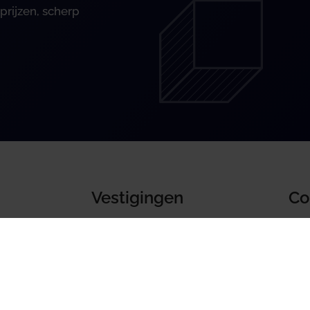
prijzen, scherp
Vestigingen
Co
Uden
arden
Boe
's-Hertogenbosch
Ron
540
Downloads
G
Handleiding BoekZo portal