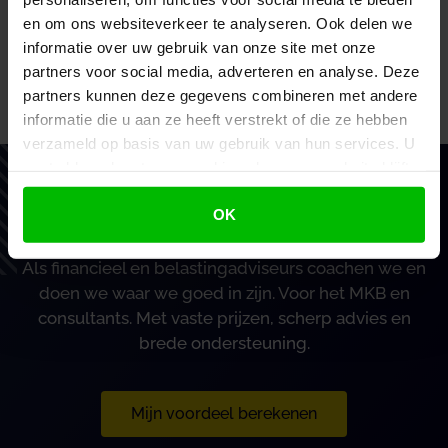
en om ons websiteverkeer te analyseren. Ook delen we
informatie over uw gebruik van onze site met onze
Verzenden
partners voor social media, adverteren en analyse. Deze
partners kunnen deze gegevens combineren met andere
informatie die u aan ze heeft verstrekt of die ze hebben
verzameld op basis van uw gebruik van hun services. U
gaat akkoord met onze cookies als u onze website blijft
gebruiken.
Vertrouw op BoekZo, net als
OK
honderden andere ondernemers
Als financieel en belastingadviseurs coachen we en
doen we waar we goed in zijn. Voor het MKB en
consultants. Met vaste prijzen, scherp advies en
brede ondersteuning.
Mijn voordeel berekenen