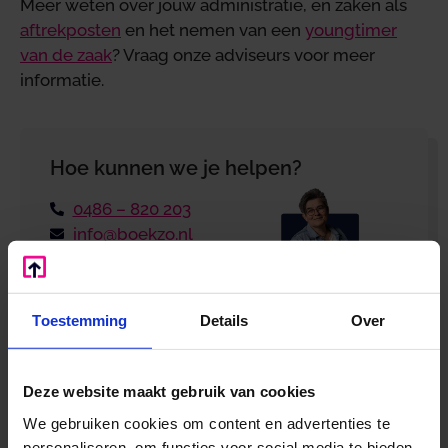
Meer weten over jouw administratie, en zaken als
aftrekposten
en het nemen van een
youngtimer
van de zaak
? Vraag onze adviseurs voor meer
informatie.
Hoe kunnen we je helpen?
0486 – 820 203
info@boekzo.nl
Wil je dat wij contact opnemen?
Laat je
gegevens achter en wij bellen je terug!
Toestemming
Details
Over
Deze website maakt gebruik van cookies
We gebruiken cookies om content en advertenties te
personaliseren, om functies voor social media te bieden