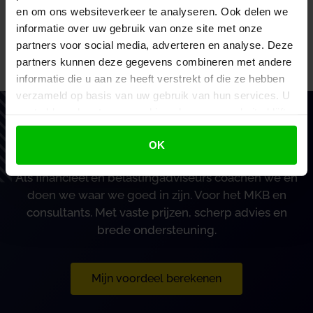
en om ons websiteverkeer te analyseren. Ook delen we
Verzenden
informatie over uw gebruik van onze site met onze
partners voor social media, adverteren en analyse. Deze
partners kunnen deze gegevens combineren met andere
informatie die u aan ze heeft verstrekt of die ze hebben
verzameld op basis van uw gebruik van hun services. U
gaat akkoord met onze cookies als u onze website blijft
Vertrouw op BoekZo, net als
gebruiken.
honderden andere ondernemers
OK
Als financieel en belastingadviseurs coachen we en
doen we waar we goed in zijn. Voor het MKB en
consultants. Met vaste prijzen, scherp advies en
brede ondersteuning.
Mijn voordeel berekenen