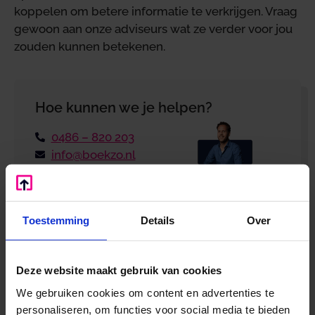
koppelen om betere informatie te verkrijgen. Vraag
gewoon aan onze adviseurs wat ze verder voor jou
zouden kunnen betekenen.
Hoe kunnen we je helpen?
0486 – 820 203
info@boekzo.nl
Wil je dat wij contact opnemen?
Laat je
gegevens achter en wij bellen je terug!
Toestemming
Details
Over
Deze website maakt gebruik van cookies
We gebruiken cookies om content en advertenties te
personaliseren, om functies voor social media te bieden