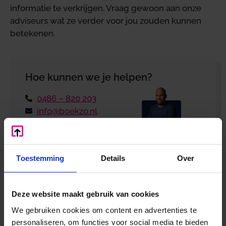
informatie te verkrijgen. Vraag gewoon aan onze
adviseurs wat ze verder voor jou zouden kunnen
betekenen.
Hoe kunnen we je helpen?
0486 – 820 203
info@boekzo.nl
Wil je dat wij contact opnemen?
Laat je
gegevens achter en wij bellen je terug!
Toestemming
Details
Over
Deze website maakt gebruik van cookies
We gebruiken cookies om content en advertenties te
personaliseren, om functies voor social media te bieden