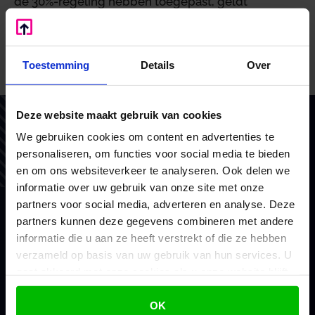
de 30%-regeling hebben toegepast, geldt
overgangsrecht. Voor hen blijven tot het einde van
de looptijd een percentage van 30 en de oude
salarisnormen gelden.
Toestemming
Details
Over
Bron:Overig | publicatie | 04-11-2024
Deze website maakt gebruik van cookies
Vertrouw op BoekZo, net als
We gebruiken cookies om content en advertenties te
honderden andere ondernemers
personaliseren, om functies voor social media te bieden
en om ons websiteverkeer te analyseren. Ook delen we
Als financieel en belastingadviseurs coachen we en
informatie over uw gebruik van onze site met onze
doen we waar we goed in zijn. Voor het MKB en
partners voor social media, adverteren en analyse. Deze
consultants. Met vaste prijzen, scherp advies en
partners kunnen deze gegevens combineren met andere
brede ondersteuning.
informatie die u aan ze heeft verstrekt of die ze hebben
verzameld op basis van uw gebruik van hun services. U
gaat akkoord met onze cookies als u onze website blijft
Mijn voordeel berekenen
gebruiken.
OK