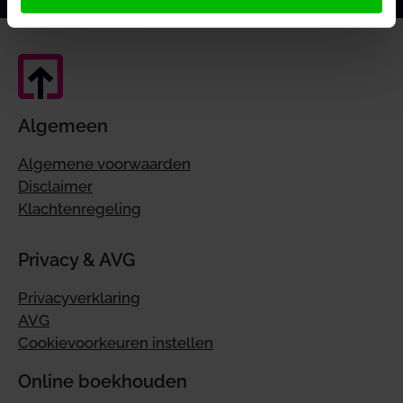
Algemeen
Algemene voorwaarden
Disclaimer
Klachtenregeling
Privacy & AVG
Privacyverklaring
AVG
Cookievoorkeuren instellen
Online boekhouden